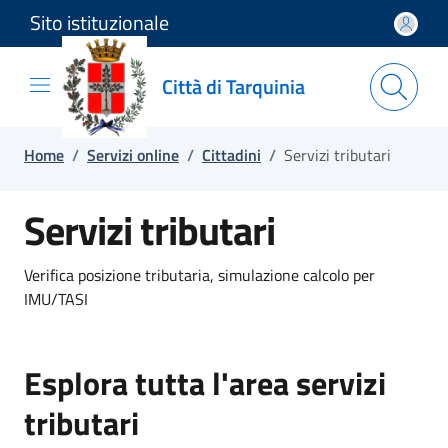
Sito istituzionale
Salta e vai al contenuto
Salta e vai al footer
Città di Tarquinia
Home
/
Servizi online
/
Cittadini
/
Servizi tributari
Servizi tributari
Verifica posizione tributaria, simulazione calcolo per
IMU/TASI
Esplora tutta l'area servizi
tributari